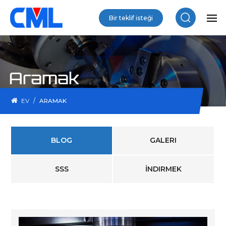
Bir teklif isteği
Aramak
/
EV
ARAMAK
BLOG
GALERI
SSS
İNDIRMEK