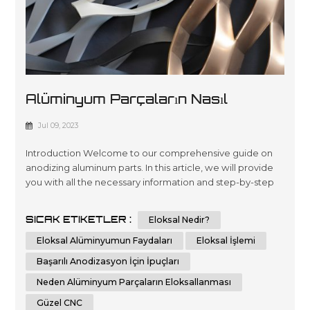
Alüminyum Parçaların Nasıl
Eloksal Yapılacağına İlişkin Temel
Jul 09, 2023
Kılavuzunuz
Introduction Welcome to our comprehensive guide on
anodizing aluminum parts. In this article, we will provide
you with all the necessary information and step-by-step
instructions to help you understand and implement the
process of anodizing aluminum parts effectively.
SICAK ETIKETLER :
Eloksal Nedir?
Whether you are a beginner or an experienced individual
in the world of metalworking, this guide aims to assist you
Eloksal Alüminyumun Faydaları
Eloksal İşlemi
in achieving th...
Başarılı Anodizasyon İçin İpuçları
Neden Alüminyum Parçaların Eloksallanması
Güzel CNC