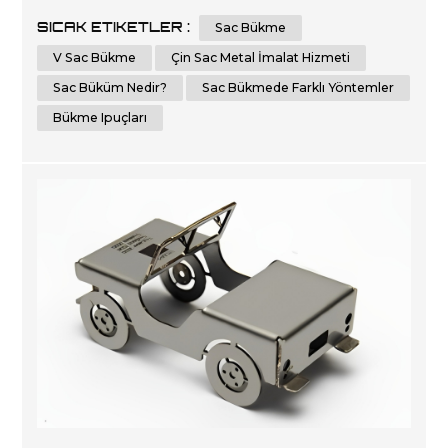
etmenize yardımcı olabilir. Bu kapsamlı kılavuzda, sac
SICAK ETIKETLER :
Sac Bükme
levhayı hassas ve doğru bir şekilde nasıl bükeceğinize
dair adım adım talimatlar ve temel ipuçları sağlayacağız.
V Sac Bükme
Çin Sac Metal İmalat Hizmeti
Sac Büküm...
Sac Büküm Nedir?
Sac Bükmede Farklı Yöntemler
Bükme Ipuçları