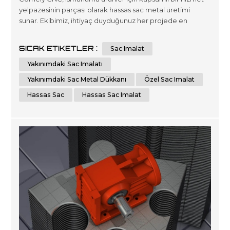
yelpazesinin parçası olarak hassas sac metal üretimi
sunar. Ekibimiz, ihtiyaç duyduğunuz her projede en
yüksek düzeyde doğruluğu sağlamak için ileri teknoloji ile
kaliteli mühendislik ve imalat çözümleri sunmaya kendini
SICAK ETIKETLER :
Sac Imalat
adamıştır. Ürün bütünlüğünden ödün vermeden zaman
verimliliğini optimize eden son teknoloji makineler
Yakınımdaki Sac Imalatı
kullanarak üstün sonuçl...
Yakınımdaki Sac Metal Dükkanı
Özel Sac Imalat
Hassas Sac
Hassas Sac Imalat