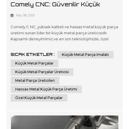
Comely CNC: Güvenilir Küçük
Metal Parça Üreticiniz
May 08, 2023
Comely C NC, yüksek kaliteli ve hassas metal küçük parça
üretimi sunan lider bir küçük metal parça üreticisidir.
Kapsamlı deneyimimiz ve en son teknolojimizle, özel
gereksinimlerinizi karşılayan özel küçük metal parçalar
sağlayabiliriz. Comely CNC sac imalat hizmetlerinde
SICAK ETIKETLER :
Küçük Metal Parça Imalatı
uzmanlaşmıştır. Kendimizi en yüksek kalitede küçük
metal parça imalat hizmetleri sunmaya adadık.
Küçük Metal Parçalar
Uzmanlardan oluşan ekibimiz, k...
Küçük Metal Parçalar Üreticisi
Metal Parça Üreticileri
Hassas Metal Küçük Parça Üretimi
Özel Küçük Metal Parçalar