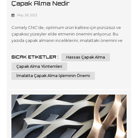
Çapak Alma Nedir
May 28, 2023
Comely CNC'de, optimum ürün kalitesi için pürüzsüz ve
çapaksız yüzeyler elde etmenin önemini anlıyoruz. Bu
yazıda çapak almanın inceliklerini, imalattaki önemini ve
çeşitli çapak alma yöntemlerini inceleyeceğiz. Sonunda,
imalat projelerinizde üstün yüzey kalitesi elde etmek söz
SICAK ETIKETLER :
Hassas Çapak Alma
konusu olduğunda bilinçli kararlar vermek için kapsamlı
bir çapak alma anlayışına ve bilgisine sahip olacaksınız.
Çapak Alma Yöntemleri
Çapak a...
İmalatta Çapak Alma İşleminin Önemi