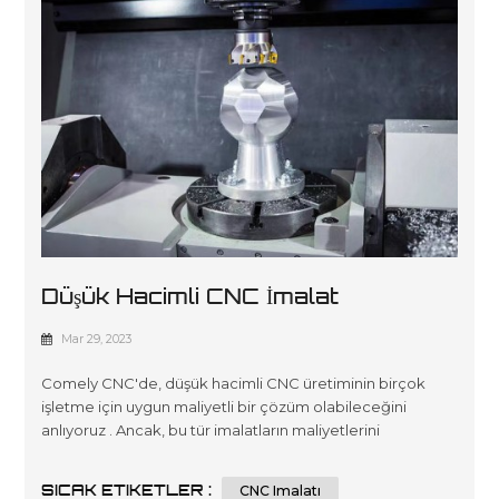
Düşük Hacimli CNC İmalat
Maliyetlerini Etkileyen Çeşitli
Mar 29, 2023
Faktörler
Comely CNC'de, düşük hacimli CNC üretiminin birçok
işletme için uygun maliyetli bir çözüm olabileceğini
anlıyoruz . Ancak, bu tür imalatların maliyetlerini
etkileyebilecek faktörlerin farkında olmak önemlidir. Bu
yazıda, düşük hacimli CNC üretiminin fiyatını
SICAK ETIKETLER :
CNC Imalatı