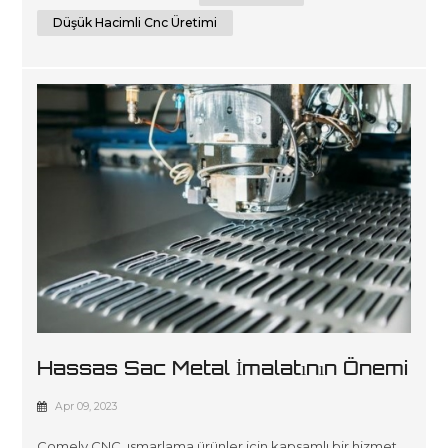
etkileyebilecek yedi temel faktörü inceleyeceğiz ve
maliyetleri kontrol altında tutmak için bazı ipuçları
Düşük Hacimli Cnc Üretimi
vereceğiz. Faktör 1: Malzeme Seçimi...
Hassas Sac Metal İmalatının Önemi
Apr 09, 2023
Comely CNC, ısmarlama ürünler için kapsamlı bir hizmet