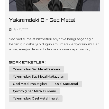
Yakınımdaki Bir Sac Metal
Mağazasını Mı Yoksa Çevrimiçi Bir
Apr 10, 2023
Sac Metal Mağazasını Mı
Sac metal imalat hizmetleri arıyor ve hangi seçeneğin
Seçmeliyim?
benim için daha iyi olduğunu mu merak ediyorsunuz? Her
iki seçeneğin de avantajları ve dezavantajları vardır;
sonuçta, karar sizin bireysel gereksinimlerinize ve
tercihlerinize bağlıdır. Bu yazıda, yerel bir metal levha
SICAK ETIKETLER :
dükkanı ile çevrimiçi bir metal levha dükkanı seçmenin
Yakınımdaki Sac Metal Dükkanı
avantajlarını karşılaştıracağız. Ek olarak, fiyatlandırma,
teslim sürel...
Yakınımdaki Sac Metal Mağazaları
Özel Metal Imalatçıları
Özel Sac Metal
Çevrimiçi Sac Metal Dükkanı
Yakınımdaki Özel Metal Imalat