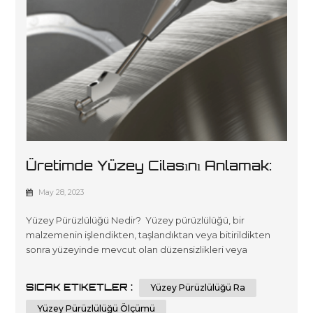
Üretimde Yüzey Cilasını Anlamak:
Kapsamlı Bir Kılavuz
May 28, 2023
Yüzey Pürüzlülüğü Nedir? Yüzey pürüzlülüğü, bir
malzemenin işlendikten, taşlandıktan veya bitirildikten
sonra yüzeyinde mevcut olan düzensizlikleri veya
sapmaları ifade eder. Bir bileşenin işlevselliğini, estetiğini
ve performansını doğrudan etkilediği için yüzey
SICAK ETIKETLER :
Yüzey Pürüzlülüğü Ra
pürüzlülüğünü ölçmek ve kontrol etmek çok önemlidir.
Yüzey pürüzlülük ölçümleri, üretim sürecinin kalitesi,
Yüzey Pürüzlülüğü Ölçümü