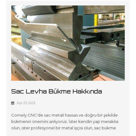
Sac Levha Bükme Hakkında
Bilmeniz Gereken Her Şey
Apr 23, 2023
Comely CNC'de sac metali hassas ve doğru bir şekilde
bükmenin önemini anlıyoruz. İster kendin yap meraklısı
olun, ister profesyonel bir metal işçisi olun, sac bükme
tekniklerini ve ipuçlarını bilmek kusursuz bir sonuç elde