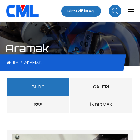
Bir teklif isteği
Aramak
/
EV
ARAMAK
BLOG
GALERI
SSS
İNDIRMEK