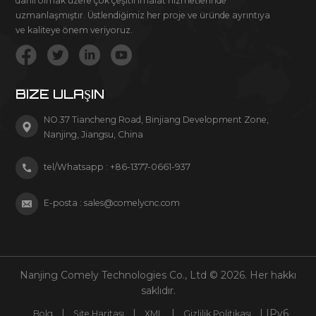
dahil olmak üzere çok çeşitli imalat hizmetlerinde
uzmanlaşmıştır. Üstlendiğimiz her proje ve üründe ayrıntıya
ve kaliteye önem veriyoruz.
BIZE ULAŞIN
NO.37 Tiancheng Road, Binjiang Development Zone,
Nanjing, Jiangsu, China
tel/Whatsapp :
+86-1377-0661-937
E-posta :
sales@comelycnc.com
Nanjing Comely Technologies Co., Ltd © 2026. Her hakkı
saklıdır.
|
|
|
| IPv6
Bolg
Site Haritası
XML
Gizlilik Politikası