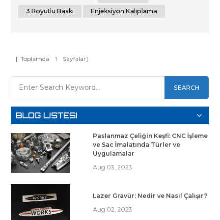
azaltır ve nihai ürünün kalitesini artırır. Prototipleme, 3D
baskı , enjeksiyon kalıplama , döküm ve CNC işleme
3 Boyutlu Baskı
Enjeksiyon Kalıplama
dahil...
[ Toplamda
1
Sayfalar]
SEARCH
BLOG LISTESI
Paslanmaz Çeliğin Keşfi: CNC İşleme
ve Sac İmalatında Türler ve
Uygulamalar
Aug 03, 2023
Lazer Gravür: Nedir ve Nasıl Çalışır?
Aug 02, 2023