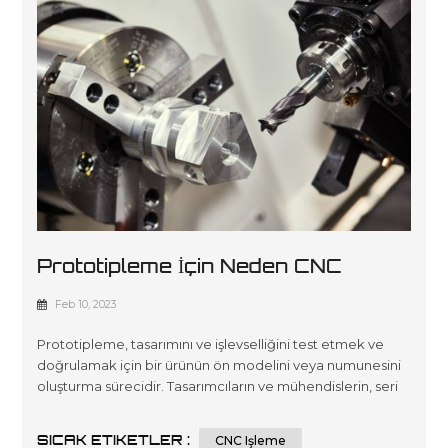
Prototipleme İçin Neden CNC
İşlemeyi Seçmeliyim?
Feb 10, 2023
Prototipleme, tasarımını ve işlevselliğini test etmek ve
doğrulamak için bir ürünün ön modelini veya numunesini
oluşturma sürecidir. Tasarımcıların ve mühendislerin, seri
üretime geçmeden önce tasarımlarını yinelemelerine ve
iyileştirmelerine olanak tanıyarak maliyetli hata riskini
SICAK ETIKETLER :
CNC Işleme