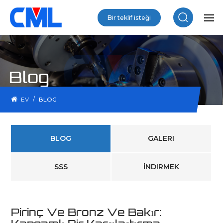
Bir teklif isteği
Blog
/
EV
BLOG
BLOG
GALERI
SSS
İNDIRMEK
Pirinç Ve Bronz Ve Bakır: