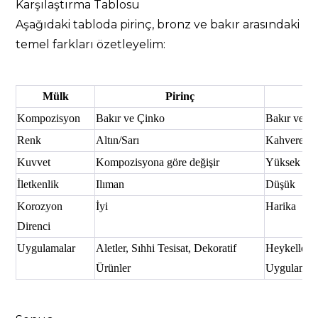
Karşılaştırma Tablosu
Aşağıdaki tabloda pirinç, bronz ve bakır arasındaki
temel farkları özetleyelim:
Mülk
Pirinç
Kompozisyon
Bakır ve Çinko
Bakır ve K
Renk
Altın/Sarı
Kahverengi
Kuvvet
Kompozisyona göre değişir
Yüksek
İletkenlik
Ilıman
Düşük
Korozyon
İyi
Harika
Direnci
Uygulamalar
Aletler, Sıhhi Tesisat, Dekoratif
Heykeller, 
Ürünler
Uygulamala