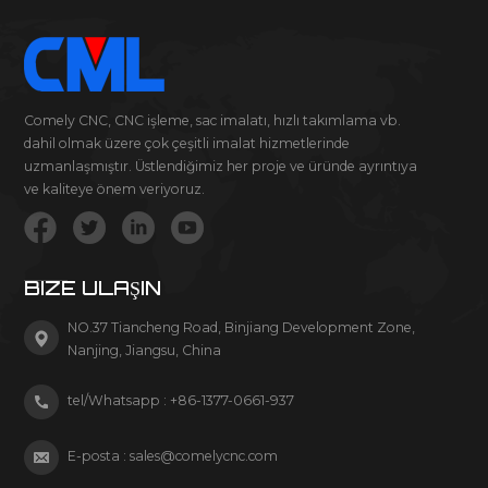
Comely CNC, CNC işleme, sac imalatı, hızlı takımlama vb.
dahil olmak üzere çok çeşitli imalat hizmetlerinde
uzmanlaşmıştır. Üstlendiğimiz her proje ve üründe ayrıntıya
ve kaliteye önem veriyoruz.
BIZE ULAŞIN
NO.37 Tiancheng Road, Binjiang Development Zone,
Nanjing, Jiangsu, China
tel/Whatsapp :
+86-1377-0661-937
E-posta :
sales@comelycnc.com