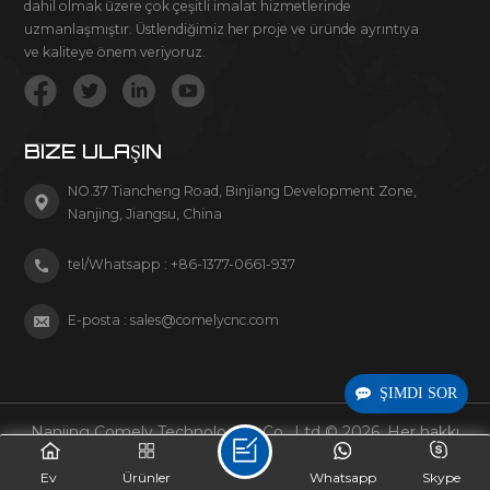
dahil olmak üzere çok çeşitli imalat hizmetlerinde
uzmanlaşmıştır. Üstlendiğimiz her proje ve üründe ayrıntıya
ve kaliteye önem veriyoruz.
BIZE ULAŞIN
NO.37 Tiancheng Road, Binjiang Development Zone,
Nanjing, Jiangsu, China
tel/Whatsapp :
+86-1377-0661-937
E-posta :
sales@comelycnc.com
ŞIMDI SOR
Nanjing Comely Technologies Co., Ltd © 2026. Her hakkı
saklıdır.
Ev
Ürünler
Whatsapp
Skype