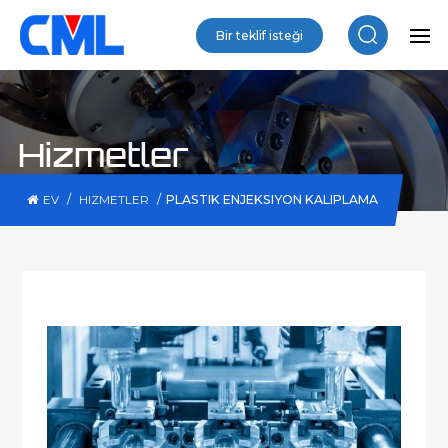
Bir teklif isteği
Hizmetler
/
/
PLASTIK ENJEKSIYON KALIPLAMA
EV
HIZMETLER