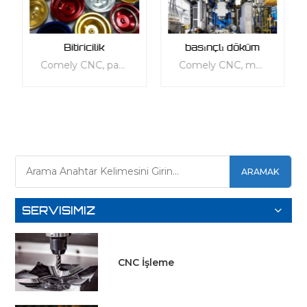
Bitiricilik
basınçlı döküm
Comely CNC, parçalarınızın kalitesini artırmak için kapsamlı bir son işlem hizmetleri yelpazesi sunar. Hizmetlerimiz, görünüm, mekanik, termal, elektrik veya diğer fonksiyonel gereksinimler gibi özel ihtiyaçlarınızı karşılayacak şekilde uyarlanmıştır. Plastik ve metal dahil olmak üzere her tür malzeme için çok çeşitli standart ve özelleştirilebilir kaplama hizmetleri sunuyoruz. Hizmetlerimiz, parçalarınızın yüzey dokusunu korumak, işlevselliklerini ve ergonomilerini iyileştirerek günlük kullanıma daha uygun hale getirmek için tasarlanmıştır. Ürünlerinize mükemmel bir son dokunuş vermek için 3D baskılı, döküm, enjeksiyon kalıplı, metal levha, vakumlu döküm ve alüminyum ekstrüde parçalar dahil olmak üzere çeşitli sonlandırma seçeneklerimizden birini seçin.
Comely CNC, metal parçaların düşük hacimli ve seri üretimi için eksiksiz bir yüksek kaliteli basınçlı döküm hizmetleri yelpazesi sunar. Hizmetlerimiz, parça dökümü, kalıp aleti yapımı, üretim sonrası işleme ve parçalarınızı tamamlayan bitirme hizmetleri dahil olmak üzere çeşitli uygulamaları kapsar. Comely CNC'de, kalıp döküm hizmetlerimizi birim parça başına maliyeti düşürmek için kullanabiliriz. Düşük hacimli üretim çalışmaları ile uğraşırken bütçe kısıtlamalarına uyum sağlamak için hızlı takımlama yoluyla çelik kalıplar yapabiliriz. Birinci sınıf sonlandırma çözümlerimiz, ıslak boyama ve toz kaplamadan cilalama ve eloksallamaya ve daha fazlasına kadar parçalarınızın genel görünümünü ve kozmetik özelliklerini artıracaktır.
DAHA
DAHA
ARAMAK
FAZLA
FAZLA
BILGI EDIN
BILGI EDIN
SERVISIMIZ
CNC İşleme