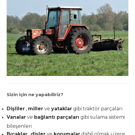
Sizin için ne yapabiliriz?
Dişliler
,
miller
ve
yataklar
gibi traktör parçaları
Vanalar
ve
bağlantı parçaları
gibi sulama sistemi
bileşenleri
Bıçaklar
,
dişler
ve
korumalar
dahil olmak üzere