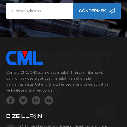
GÖNDERMEK
Comely CNC, CNC işleme, sac imalatı, hızlı takımlama vb.
dahil olmak üzere çok çeşitli imalat hizmetlerinde
uzmanlaşmıştır. Üstlendiğimiz her proje ve üründe ayrıntıya
ve kaliteye önem veriyoruz.
BIZE ULAŞIN
NO.37 Tiancheng Road, Binjiang Development Zone,