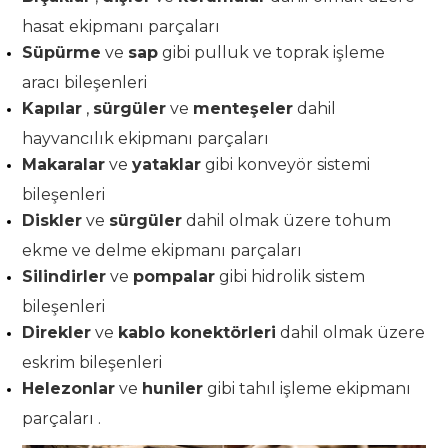
hasat ekipmanı parçaları
Süpürme
ve
sap
gibi pulluk ve toprak işleme
aracı bileşenleri
Kapılar
,
sürgüler
ve
menteşeler
dahil
hayvancılık ekipmanı parçaları
Makaralar
ve
yataklar
gibi konveyör sistemi
bileşenleri
Diskler
ve
sürgüler
dahil olmak üzere tohum
ekme ve delme ekipmanı parçaları
Silindirler
ve
pompalar
gibi hidrolik sistem
bileşenleri
Direkler
ve
kablo konektörleri
dahil olmak üzere
eskrim bileşenleri
Helezonlar
ve
huniler
gibi tahıl işleme ekipmanı
parçaları .