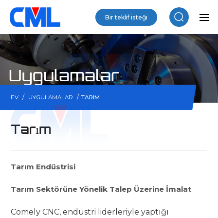
Bir teklif isteği
Uygulamalar
/
/
EV
UYGULAMALAR
TARIM
Tarım
Tarım Endüstrisi
Tarım Sektörüne Yönelik Talep Üzerine İmalat
Comely CNC, endüstri liderleriyle yaptığı