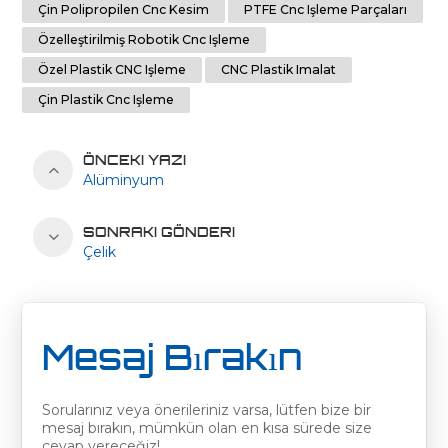
Çin Polipropilen Cnc Kesim
PTFE Cnc Işleme Parçaları
Özelleştirilmiş Robotik Cnc Işleme
Özel Plastik CNC Işleme
CNC Plastik Imalat
Çin Plastik Cnc Işleme
ÖNCEKI YAZI
Alüminyum
SONRAKI GÖNDERI
Çelik
Mesaj Bırakın
Sorularınız veya önerileriniz varsa, lütfen bize bir
mesaj bırakın, mümkün olan en kısa sürede size
cevap vereceğiz!