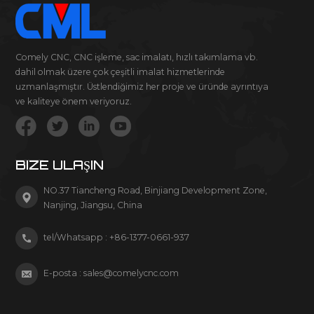
Comely CNC, CNC işleme, sac imalatı, hızlı takımlama vb.
dahil olmak üzere çok çeşitli imalat hizmetlerinde
uzmanlaşmıştır. Üstlendiğimiz her proje ve üründe ayrıntıya
ve kaliteye önem veriyoruz.
BIZE ULAŞIN
NO.37 Tiancheng Road, Binjiang Development Zone,
Nanjing, Jiangsu, China
tel/Whatsapp :
+86-1377-0661-937
E-posta :
sales@comelycnc.com