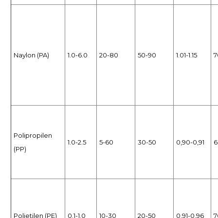
Naylon (PA)
1.0-6.0
20-80
50-90
1.01-1.15
7
Polipropilen
1.0-2.5
5-60
30-50
0,90-0,91
6
(PP)
Polietilen (PE)
0.1-1.0
10-30
20-50
0,91-0,96
7