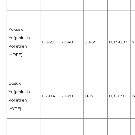
Yüksek
Yoğunluklu
0,8-2,0
20-40
20-35
0,93-0,97
7
Polietilen
(HDPE)
Düşük
Yoğunluklu
0.2-0.4
20-60
8-15
0,91-0,93
6
Polietilen
(AYPE)