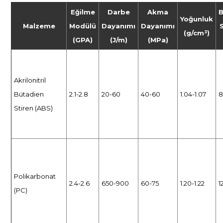
Eğilme
Darbe
Akma
Yoğunluk
Malzeme
Modülü
Dayanımı
Dayanımı
(g/cm³)
(GPA)
(J/m)
(MPa)
Akrilonitril
Bütadien
2.1-2.8
20-60
40-60
1.04-1.07
8
Stiren (ABS)
Polikarbonat
2.4-2.6
650-900
60-75
1.20-1.22
1
(PC)