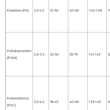
Polistiren (PS)
2.5-4.5
10-50
40-60
1.04-1.06
7
Polioksimetilen
2.6-3.3
25-50
55-75
1.41-1.43
1
(POM)
Polivinil Klorür
2,5-4,0
18-45
40-60
1.35-1.45
6
(PVC)