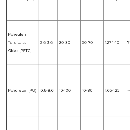
Polietilen
Tereftalat
2.6-3.6
20-30
50-70
1.27-1.40
7
Glikol (PETG)
Poliüretan (PU)
0,6-8,0
10-100
10-80
1.05-1.25
-