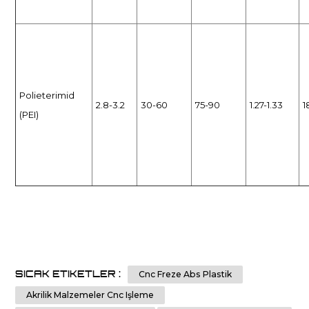
Polieterimid
2.8-3.2
30-60
75-90
1.27-1.33
1
(PEI)
SICAK ETIKETLER :
Cnc Freze Abs Plastik
Akrilik Malzemeler Cnc Işleme