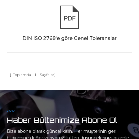
DIN ISO 2768'e göre Genel Toleranslar
[ Toplamda
1
Sayfalar]
Haber Bültenimize Abone Ol
Bize abone olarak güncel kalın. Her müşterinin geri
bildirimine değer veriyoruz, lütfen düşüncelerinizi bizimle