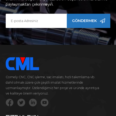
paylaşmaktan çekinmeyin.
GÖNDERMEK
Comely CNC, CNC işleme, sac imalatı, hızlı takımlama vb.
dahil olmak üzere çok çeşitli imalat hizmetlerinde
uzmanlaşmıştır. Üstlendiğimiz her proje ve üründe ayrıntıya
ve kaliteye önem veriyoruz.