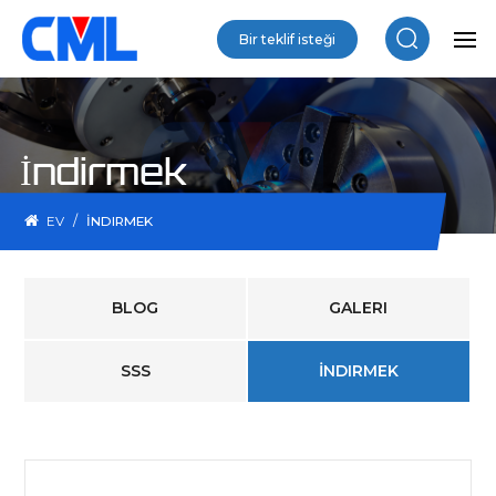
Bir teklif isteği
İndirmek
/
EV
İNDIRMEK
BLOG
GALERI
SSS
İNDIRMEK