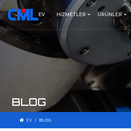
EV
HIZMETLER
ÜRÜNLER
BLOG
EV
/
BLOG