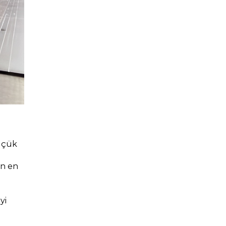
üçük 
n en 
i 