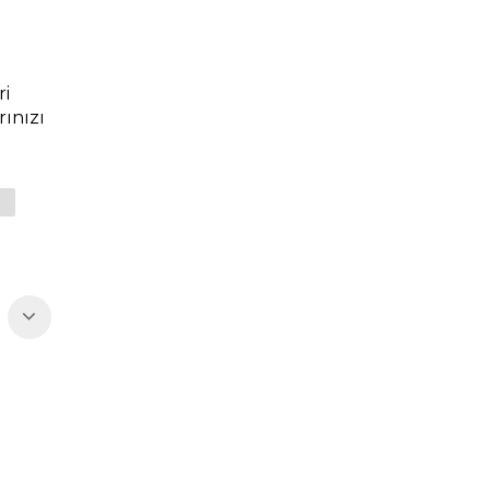
i 
ınızı 