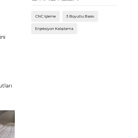
CNC Işleme
3 Boyutlu Baskı
Enjeksiyon Kalıplama
ni 
tları 