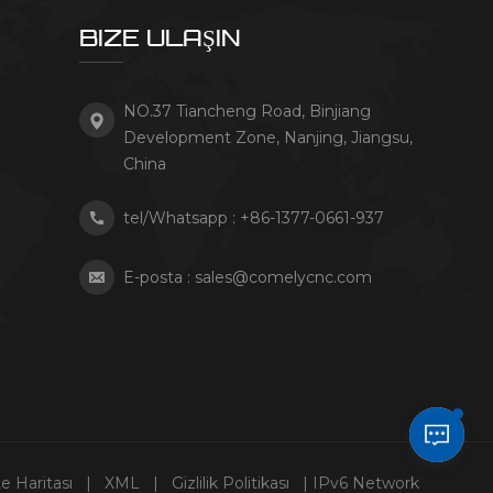
BIZE ULAŞIN
NO.37 Tiancheng Road, Binjiang
Development Zone, Nanjing, Jiangsu,
China
tel/Whatsapp :
+86-1377-0661-937
E-posta :
sales@comelycnc.com
te Haritası
|
XML
|
Gizlilik Politikası
| IPv6 Network