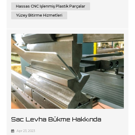
teknolojiyi kullanıyoruz. Uzmanlığımız, CAD
Hassas CNC Işlenmiş Plastik Parçalar
tasarımlarından oluşturulan 3D modelleri içeren
mühendislik tasarım...
Yüzey Bitirme Hizmetleri
Sac Levha Bükme Hakkında
Bilmeniz Gereken Her Şey
Apr 23, 2023