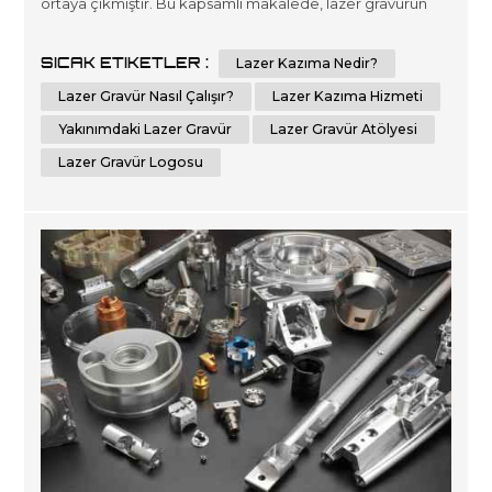
ortaya çıkmıştır. Bu kapsamlı makalede, lazer gravürün
büyüleyici dünyasının derinliklerine inerek onun karmaşık
çalışmalarını ve çeşitli uygulamalarını keşfedeceğiz. Bu
SICAK ETIKETLER :
Lazer Kazıma Nedir?
son teknoloji süreci derinlemesine anladığınızda, özel
ihtiyaçlarınıza yönelik potansiyelinden yararlanmak için
Lazer Gravür Nasıl Çalışır?
Lazer Kazıma Hizmeti
daha dona...
Yakınımdaki Lazer Gravür
Lazer Gravür Atölyesi
Lazer Gravür Logosu