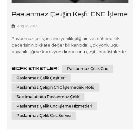
Paslanmaz Çeliğin Keşfi: CNC İşleme
Ve Sac İmalatında Türler Ve
Aug 03, 2023
Uygulamalar
Paslanmaz çelik, insanın yenilikçiliğinin ve mühendislik
becerisinin dikkate değer bir kanıtıdır. Çok yönlülüğü,
dayanıklılığı ve korozyon direnci onu çeşitli endüstrilerde
çok sayıda uygulamaya fırlattı. Bu makalede, paslanmaz
çelik türlerini incelemek ve onun CNC işleme ve sac
SICAK ETIKETLER :
Paslanmaz Çelik Cnc
metal imalatındaki tamamlayıcı rolünü araştırmak için bir
yolculuğa çıkacağız. Paslanmaz çelik ile bu hassas odaklı
Paslanmaz Çelik Çeşitleri
süre...
Paslanmaz Çeliğin CNC İşlemedeki Rolü
Sac İmalatında Paslanmaz Çelik
Paslanmaz Çelik Cnc Işleme Hizmetleri
Paslanmaz Çelik Cnc Servisi