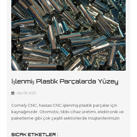
İşlenmiş Plastik Parçalarda Yüzey
İşlem Rehberi
Apr 09, 2023
Comely CNC, hassas CNC işlenmiş plastik parçalar için
kaynağınızdır. Otomotiv, tıbbi cihaz üretimi, elektronik ve
paketleme gibi çok çeşitli sektörlerde müşterilerimizin
özelliklerini karşılamak üzere özel, uygun fiyatlı çözümler
oluşturmak için yüksek kaliteli malzemeler ve en son ileri
SICAK ETIKETLER :