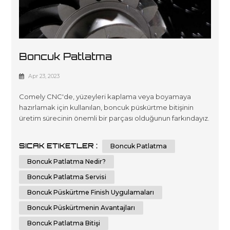
Boncuk Patlatma
Apr 23, 2023
Comely CNC'de, yüzeyleri kaplama veya boyamaya
hazırlamak için kullanılan, boncuk püskürtme bitişinin
üretim sürecinin önemli bir parçası olduğunun farkındayız.
Bu yazıda, mümkün olan en iyi sonuçları elde etmek için
bilmeniz gereken her şeyi detaylandıran, boncuk
SICAK ETIKETLER :
Boncuk Patlatma
patlatma konusunda size kapsamlı bir kılavuz sunmayı
amaçlıyoruz. Boncuk patlatma nedir? Boncuk patlatma,
Boncuk Patlatma Nedir?
metal, plastik veya diğer mal...
Boncuk Patlatma Servisi
Boncuk Püskürtme Finish Uygulamaları
Boncuk Püskürtmenin Avantajları
Boncuk Patlatma Bitişi