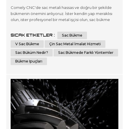
Comely CNC'de sac metali hassas ve doğru bir şekilde
bükmenin önemini anlıyoruz. İster kendin yap meraklısı
olun, ister profesyonel bir metal işçisi olun, sac bükme
tekniklerini ve ipuçlarını bilmek kusursuz bir sonuç elde
etmenize yardımcı olabilir. Bu kapsamlı kılavuzda, sac
SICAK ETIKETLER :
Sac Bükme
levhayı hassas ve doğru bir şekilde nasıl bükeceğinize
dair adım adım talimatlar ve temel ipuçları sağlayacağız.
V Sac Bükme
Çin Sac Metal İmalat Hizmeti
Sac Büküm...
Sac Büküm Nedir?
Sac Bükmede Farklı Yöntemler
Bükme Ipuçları