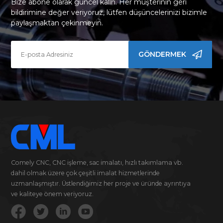
Bize abone olarak güncel kalın. Her müşterinin geri
bildirimine değer veriyoruz, lütfen düşüncelerinizi bizimle
paylaşmaktan çekinmeyin.
GÖNDERMEK
Comely CNC, CNC işleme, sac imalatı, hızlı takımlama vb.
dahil olmak üzere çok çeşitli imalat hizmetlerinde
uzmanlaşmıştır. Üstlendiğimiz her proje ve üründe ayrıntıya
ve kaliteye önem veriyoruz.