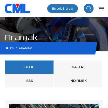
Bir teklif isteği
Aramak
/
EV
ARAMAK
BLOG
GALERI
SSS
İNDIRMEK