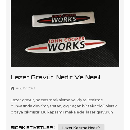
Lazer Gravür: Nedir Ve Nasıl
Çalışır?
Aug 02, 2023
Lazer gravür, hassas markalama ve kişiselleştirme
dünyasında devrim yaratan, çığır açan bir teknoloji olarak
ortaya çıkmıştır. Bu kapsamlı makalede, lazer gravürün
büyüleyici dünyasının derinliklerine inerek onun karmaşık
çalışmalarını ve çeşitli uygulamalarını keşfedeceğiz. Bu
SICAK ETIKETLER :
Lazer Kazıma Nedir?