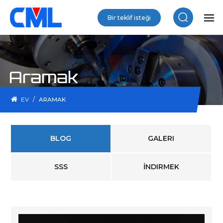
Bir teklif isteği
Aramak
/
EV
ARAMAK
BLOG
GALERI
SSS
İNDIRMEK