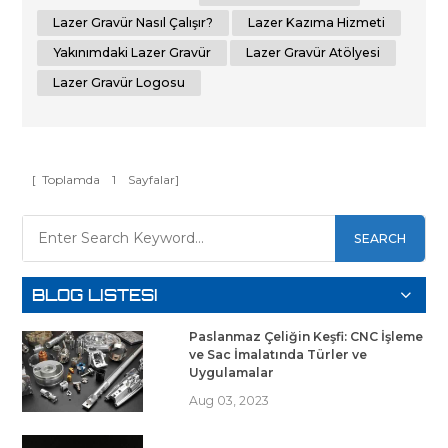
son teknoloji süreci derinlemesine anladığınızda, özel
ihtiyaçlarınıza yönelik potansiyelinden yararlanmak için
Lazer Gravür Nasıl Çalışır?
Lazer Kazıma Hizmeti
daha dona...
Yakınımdaki Lazer Gravür
Lazer Gravür Atölyesi
Lazer Gravür Logosu
[ Toplamda
1
Sayfalar]
SEARCH
BLOG LISTESI
Paslanmaz Çeliğin Keşfi: CNC İşleme
ve Sac İmalatında Türler ve
Uygulamalar
Aug 03, 2023