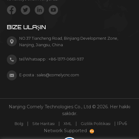
BIZE ULAŞIN
NO.37 Tiancheng Road, Binjiang Development Zone,
Nanjing, Jiangsu, China
tel/Whatsapp :
+86-1377-0661-937
E-posta :
sales@comelycnc.com
Nanjing Comely Technologies Co., Ltd © 2026. Her hakkı
saklıdır.
|
|
|
| IPv6
Bolg
Site Haritası
XML
Gizlilik Politikası
Network Supported