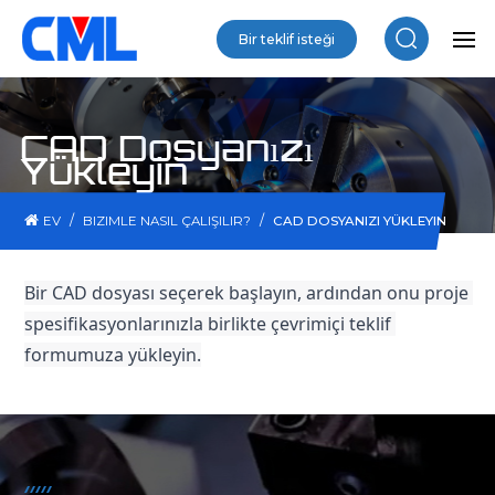
Bir teklif isteği
CAD Dosyanızı
Yükleyin
/
/
EV
BIZIMLE NASIL ÇALIŞILIR?
CAD DOSYANIZI YÜKLEYIN
Bir CAD dosyası seçerek başlayın, ardından onu proje 
spesifikasyonlarınızla birlikte çevrimiçi teklif 
formumuza yükleyin.