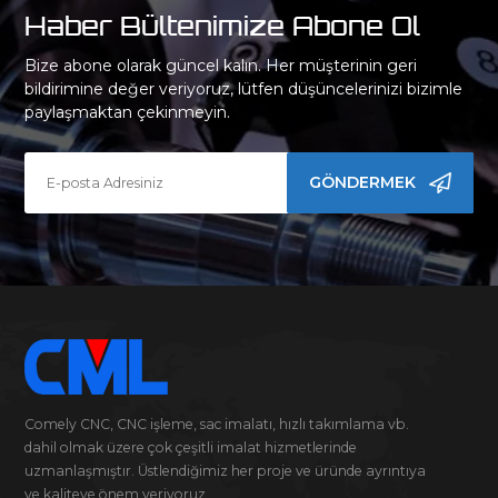
Haber Bültenimize Abone Ol
Bize abone olarak güncel kalın. Her müşterinin geri
bildirimine değer veriyoruz, lütfen düşüncelerinizi bizimle
paylaşmaktan çekinmeyin.
GÖNDERMEK
Comely CNC, CNC işleme, sac imalatı, hızlı takımlama vb.
dahil olmak üzere çok çeşitli imalat hizmetlerinde
uzmanlaşmıştır. Üstlendiğimiz her proje ve üründe ayrıntıya
ve kaliteye önem veriyoruz.