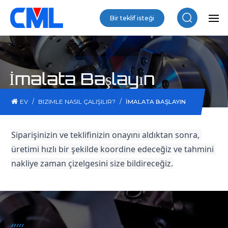
Bir teklif isteği
İmalata Başlayın
/
/
EV
BIZIMLE NASIL ÇALIŞILIR?
İMALATA BAŞLAYIN
Siparişinizin ve teklifinizin onayını aldıktan sonra, 
üretimi hızlı bir şekilde koordine edeceğiz ve tahmini 
nakliye zaman çizelgesini size bildireceğiz.