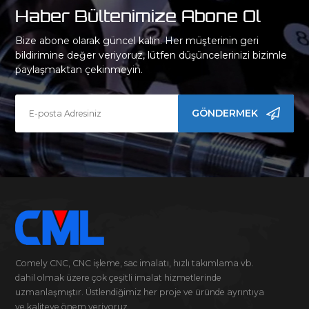
Haber Bültenimize Abone Ol
Bize abone olarak güncel kalın. Her müşterinin geri
bildirimine değer veriyoruz, lütfen düşüncelerinizi bizimle
paylaşmaktan çekinmeyin.
GÖNDERMEK
Comely CNC, CNC işleme, sac imalatı, hızlı takımlama vb.
dahil olmak üzere çok çeşitli imalat hizmetlerinde
uzmanlaşmıştır. Üstlendiğimiz her proje ve üründe ayrıntıya
ve kaliteye önem veriyoruz.