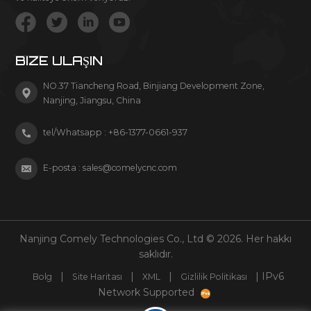
BIZE ULAŞIN
NO.37 Tiancheng Road, Binjiang Development Zone,
Nanjing, Jiangsu, China
tel/Whatsapp :
+86-1377-0661-937
E-posta :
sales@comelycnc.com
Nanjing Comely Technologies Co., Ltd © 2026. Her hakkı
saklıdır.
|
|
|
| IPv6
Bolg
Site Haritası
XML
Gizlilik Politikası
Network Supported