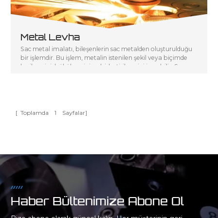
Metal Levha
Sac metal imalatı, bileşenlerin sac metalden oluşturulduğu
bir işlemdir. Bu işlem, metalin istenilen şekil veya biçimde
kesilmesini, bükülmesini ve birleştirilmesini içerebilir. Sac
metal prototipleme, sac metal imalatının bir alt kümesidir
ve sac metal parçalar ve bileşenler kullanılarak bir
prototipin veya konsept modelin hızlı bir şekilde
oluşturulmasını içerir.
[ Toplamda
1
Sayfalar]
Haber Bültenimize Abone Ol