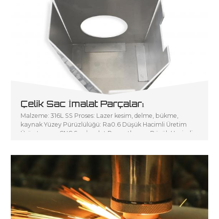
Çelik Sac İmalat Parçaları
Malzeme: 316L SS Proses: Lazer kesim, delme, bükme,
kaynak Yüzey Pürüzlülüğü: Ra0.6 Düşük Hacimli Üretim
Ürün tanımı: CNC Sac İmalat P sanatlarının Düşük Hacimli
Üretimi