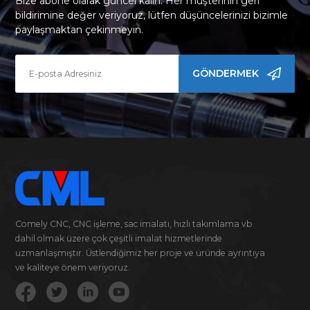
Bize abone olarak güncel kalın. Her müşterinin geri
bildirimine değer veriyoruz, lütfen düşüncelerinizi bizimle
paylaşmaktan çekinmeyin.
GÖNDERMEK
Comely CNC, CNC işleme, sac imalatı, hızlı takımlama vb.
dahil olmak üzere çok çeşitli imalat hizmetlerinde
uzmanlaşmıştır. Üstlendiğimiz her proje ve üründe ayrıntıya
ve kaliteye önem veriyoruz.