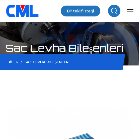
Bir teklif isteği
Sac Levha Bileşenleri
/
EV
SAC LEVHA BILEŞENLERI