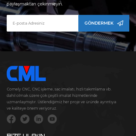
paylaşmaktan çekinmeyin.
GÖNDERMEK
Comely CNC, CNC işleme, sac imalatı, hızlı takımlama vb.
dahil olmak üzere çok çeşitli imalat hizmetlerinde
uzmanlaşmıştır. Üstlendiğimiz her proje ve üründe ayrıntıya
ve kaliteye önem veriyoruz.
BIZE ULAŞIN