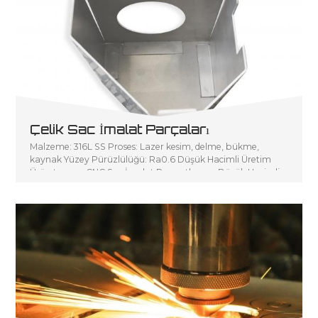
Çelik Sac İmalat Parçaları
Malzeme: 316L SS Proses: Lazer kesim, delme, bükme,
kaynak Yüzey Pürüzlülüğü: Ra0.6 Düşük Hacimli Üretim
Ürün tanımı: CNC Sac İmalat P sanatlarının Düşük Hacimli
Üretimi