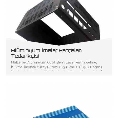
Alüminyum İmalat Parçaları
Tedarikçisi
Malzeme: Alüminyum 6061 İşlem: Lazer kesim, delme,
bükme, kaynak Yüzey Pürüzlülüğü: Ra0.6 Düşük Hacimli
Üretim Ürün tanımı: CNC Sac İmalat P sanatlarının Düşük
Hacimli Üretimi