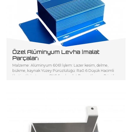
Özel Alüminyum Levha İmalat
Parçaları
Malzeme: Alüminyum 6061 İşlem: Lazer kesim, delme,
bükme, kaynak Yüzey Pürüzlülüğü: Ra0.6 Düşük Hacimli
Üretim Ürün tanımı: CNC Sac İmalat P sanatlarının Düşük
Hacimli Üretimi