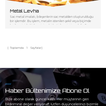
Metal Levha
Sac metal imalatı, bileşenlerin sac metalden oluşturulduğu
bir işlemdir. Bu işlem, metalin istenilen şekil veya biçimde
kesilmesini, bükülmesini ve birleştirilmesini içerebilir. Sac
metal prototipleme, sac metal imalatının bir alt kümesidir
ve sac metal parçalar ve bileşenler kullanılarak bir
prototipin veya konsept modelin hızlı bir şekilde
oluşturulmasını içerir.
[ Toplamda
1
Sayfalar]
Haber Bültenimize Abone Ol
Bize abone olarak güncel kalın. Her müşterinin geri
bildirimine değer veriyoruz, lütfen düşüncelerinizi bizimle