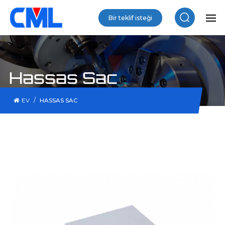
Bir teklif isteği
Hassas Sac
/
EV
HASSAS SAC